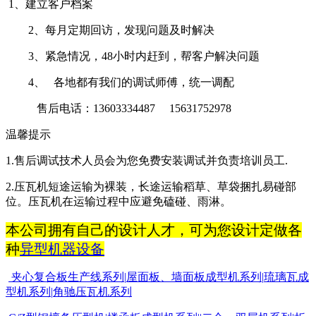
1、建立客户档案
2、每月定期回访，发现问题及时解决
3、紧急情况，48小时内赶到，帮客户解决问题
4、 各地都有我们的调试师傅，统一调配
售后电话：13603334487 15631752978
温馨提示
1.
售后调试技术人员会为您免费安装调试并负责培训员工
.
2.
压瓦机短途运输为裸装，长途运输稻草、草袋捆扎易碰部
位。压瓦机在运输过程中应避免磕碰、雨淋。
本公司拥有自己的设计人才，可为您设计定做各
种
异型机器设备
夹心复合板生产线系列
|
屋面板
、墙面板成型机系列
|
琉璃瓦成
型机系列
|
角驰压瓦机系列