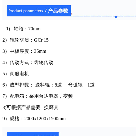
1)
轴颈：
70mm
2
）锟轮材质：
GCr 15
3
）中板厚度：
35mm
4
）传动方式：
齿轮传动
5
）伺服电机
6
）成型排数：
送料辊：
8
道
弯弧辊：
1
道
7
）配电箱：
采用台达电器，变频
8)
可根据产品需要 换磨具
9
）规格：
2000x1200x1500mm