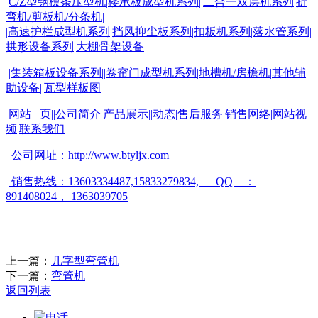
C/Z
型钢檩条压型机
|
楼承板成型机系列
||
二合一双层机系列
|
折
弯机
/
剪板机
/
分条机
|
|
高速护栏成型机系列
|
挡风抑尘板系列
|
扣板机
系列
|
落水管系列
|
拱形设备系列
|
大棚骨架设备
|
集装箱板设备系列
||
卷帘门成型机系列
|
地槽机
/
房檐机
|
其他辅
助设备
||
瓦型样板图
网站 页
||
公司简介
|
产品展示
||
动态
|
售后服务
|
销售网络
|
网站视
频
|
联系我们
公司网址：
http://www.btyljx.com
销售热线：
13603334487,15833279834, QQ
：
891408024
，
1363039705
上一篇：
几字型弯管机
下一篇：
弯管机
返回列表
电话