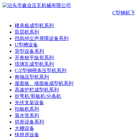
C型钢机飞
楼承板成型机系列
双层机系列
挡风抑尘声屏障设备系列
U型槽设备
异型设备系列
开卷校平纵剪系列
琉璃瓦成型机系列
C/Z型钢檩条压型机系列
角驰压型机系列
屋面板、墙面板成型机系列
高速护栏成型机系列
折弯机/剪板机/分条机
光伏支架设备
扣板机系列
落水管系列
拱形设备系列
大棚设备
快拼房设备