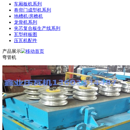
车厢板机系列
卷帘门成型机系列
地槽机/房檐机
龙骨机系列
夹芯复合板生产线系列
瓦型样板图
压瓦机配件
产品展示
弯管机