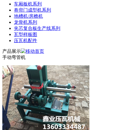
车厢板机系列
卷帘门成型机系列
地槽机/房檐机
龙骨机系列
夹芯复合板生产线系列
瓦型样板图
压瓦机配件
产品展示
手动弯管机