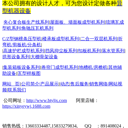
本公司拥有的设计人才，可为您设计定做各种
异
型机器设备
夹心复合板生产线系列
|
屋面板
、墙面板成型机系列
|
琉璃瓦成
型机系列
|
角驰压瓦机系列
C/Z
型钢檩条压型机
|
楼承板成型机系列
|
|
二合一双层机系列
|
折
弯机
/
剪板机
/
分条机
|
|
高速护栏成型机系列
|
挡风抑尘板系列
|
扣板机
系列
|
落水管系列
|
拱形设备系列
|
大棚骨架设备
|
集装箱板设备系列
||
卷帘门成型机系列
|
地槽机
/
房檐机
|
其他辅
助设备
||
瓦型样板图
网站 页
|
|
公司简介
|
产品展示
||
动态
|
售后服务
|
销售网络
|
网站视
频
|
联系我们
公司网址：
http://www.btyljx.com
阿里店铺：
https://xinyeywj.1688.com
销售热线：
13603334487,15833279834, QQ
：
891408024
，