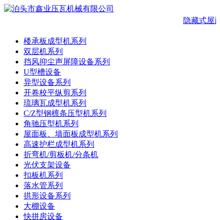
隐藏式屋
楼承板成型机系列
双层机系列
挡风抑尘声屏障设备系列
U型槽设备
异型设备系列
开卷校平纵剪系列
琉璃瓦成型机系列
C/Z型钢檩条压型机系列
角驰压型机系列
屋面板、墙面板成型机系列
高速护栏成型机系列
折弯机/剪板机/分条机
光伏支架设备
扣板机系列
落水管系列
拱形设备系列
大棚设备
快拼房设备